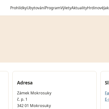
Prohlídky
Ubytování
Program
Výlety
Aktuality
Hrdinové
Ja
Adresa
S
Zámek Mokrosuky
F
č. p. 1
E-
342 01 Mokrosuky