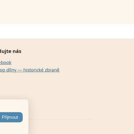
dujte nás
ebook
op dílny — historické zbraně
Přijmout