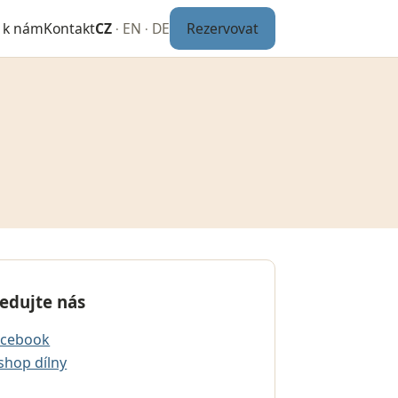
CZ
EN
DE
Rezervovat
k k nám
Kontakt
·
·
ledujte nás
acebook
shop dílny