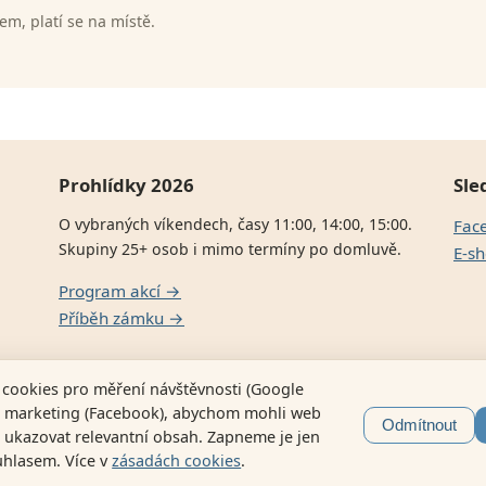
m, platí se na místě.
Prohlídky 2026
Sle
O vybraných víkendech, časy 11:00, 14:00, 15:00.
Fac
Skupiny 25+ osob i mimo termíny po domluvě.
E-sh
Program akcí →
Příběh zámku →
cookies pro měření návštěvnosti (Google
 a marketing (Facebook), abychom mohli web
Odmítnout
a ukazovat relevantní obsah. Zapneme je jen
uhlasem. Více v
zásadách cookies
.
elínek, IČ: 14287765 ·
Zásady cookies
·
Nastavení cookies