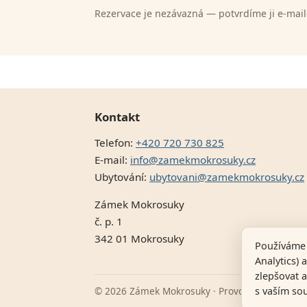
Rezervace je nezávazná — potvrdíme ji e-maile
Kontakt
Telefon:
+420 720 730 825
E-mail:
info@zamekmokrosuky.cz
Ubytování:
ubytovani@zamekmokrosuky.cz
Zámek Mokrosuky
č. p. 1
342 01 Mokrosuky
Používáme 
Analytics)
zlepšovat 
s vaším so
© 2026 Zámek Mokrosuky · Provozovatel Adam J