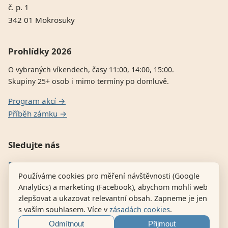
č. p. 1
342 01 Mokrosuky
Prohlídky 2026
O vybraných víkendech, časy 11:00, 14:00, 15:00.
Skupiny 25+ osob i mimo termíny po domluvě.
Program akcí →
Příběh zámku →
Sledujte nás
Facebook
Používáme cookies pro měření návštěvnosti (Google
E-shop dílny — historické zbraně
Analytics) a marketing (Facebook), abychom mohli web
zlepšovat a ukazovat relevantní obsah. Zapneme je jen
s vaším souhlasem. Více v
zásadách cookies
.
© 2026 Zámek Mokrosuky · Provozovatel Adam Jelínek, IČ:
Odmítnout
Přijmout
14287765 ·
Zásady cookies
·
Nastavení cookies