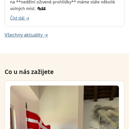
na **nedělní oživené prohlídky** máme stále několik
volných míst. 🎭🏰
Číst dál →
Všechny aktuality →
Co u nás zažijete