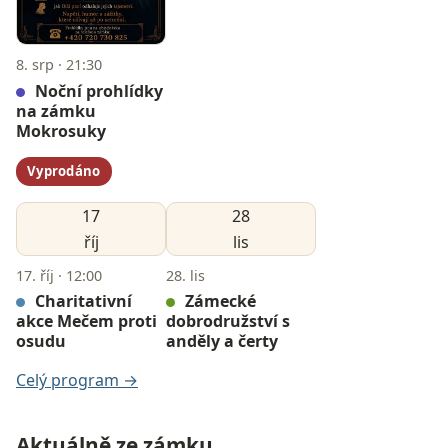
8. srp · 21:30
Noční prohlídky
na zámku
Mokrosuky
Vyprodáno
17
28
říj
lis
17. říj · 12:00
28. lis
Charitativní
Zámecké
akce Mečem proti
dobrodružství s
osudu
anděly a čerty
Celý program →
Aktuálně ze zámku