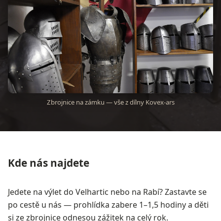
Zbrojnice na zámku — vše z dílny Kovex-ars
Kde nás najdete
Jedete na výlet do Velhartic nebo na Rabí? Zastavte se
po cestě u nás — prohlídka zabere 1–1,5 hodiny a děti
si ze zbrojnice odnesou zážitek na celý rok.