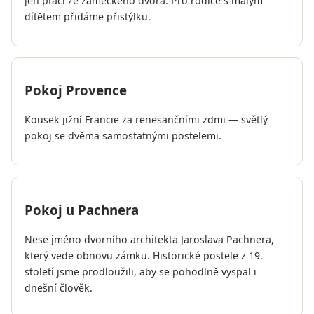
jen ptáci ze zámeckého dvora. Pro rodiče s malým
dítětem přidáme přistýlku.
Pokoj Provence
Kousek jižní Francie za renesančními zdmi — světlý
pokoj se dvěma samostatnými postelemi.
Pokoj u Pachnera
Nese jméno dvorního architekta Jaroslava Pachnera,
který vede obnovu zámku. Historické postele z 19.
století jsme prodloužili, aby se pohodlně vyspal i
dnešní člověk.