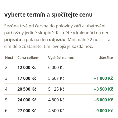
Vyberte termín a spočítejte cenu
Sezóna trvá od června do poloviny září a ubytování
patří vždy jediné skupině. Klikněte v kalendáři na den
příjezdu
a pak na den
odjezdu
. Minimálně 2 noci — a
čím déle zůstanete, tím levnější je každá noc.
Nocí
Cena celkem
Vychází na noc
Ušetříte
2
12 000 Kč
6 000 Kč
—
3
17 000 Kč
5 667 Kč
−1 000 Kč
4
20 500 Kč
5 125 Kč
−3 500 Kč
5
24 000 Kč
4 800 Kč
−6 000 Kč
6
27 000 Kč
4 500 Kč
−9 000 Kč