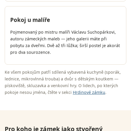
Pokoj u malíře
Pojmenovaný po mistru malíři Václavu Suchopárkovi,
autoru zámeckých maleb — jeho galerii máte při
pobytu za dveřmi. Dvě až tři lůžka; širší postel je akorát
pro dva sourozence.
Ke všem pokojům patří sdílená vybavená kuchyně (sporák,
lednice, mikrovlnná trouba) a dvůr s dětským koutkem —
pískoviště, skluzavka a venkovní hry. O lidech, po kterých
pokoje nesou jména, čtěte v sekci
Hrdinové zámku
.
Pro koho je zámek jako stvořený