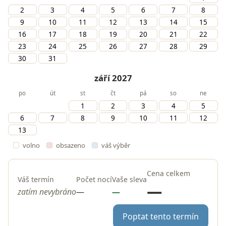
2
3
4
5
6
7
8
9
10
11
12
13
14
15
16
17
18
19
20
21
22
23
24
25
26
27
28
29
30
31
září 2027
po
út
st
čt
pá
so
ne
1
2
3
4
5
6
7
8
9
10
11
12
13
volno
obsazeno
váš výběr
Cena celkem
Váš termín
Počet nocí
Vaše sleva
—
zatím nevybráno
—
—
Poptat tento termín