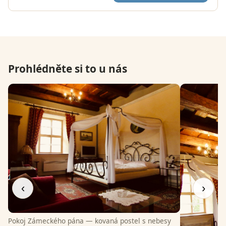
Prohlédněte si to u nás
‹
›
Pokoj Zámeckého pána — kovaná postel s nebesy