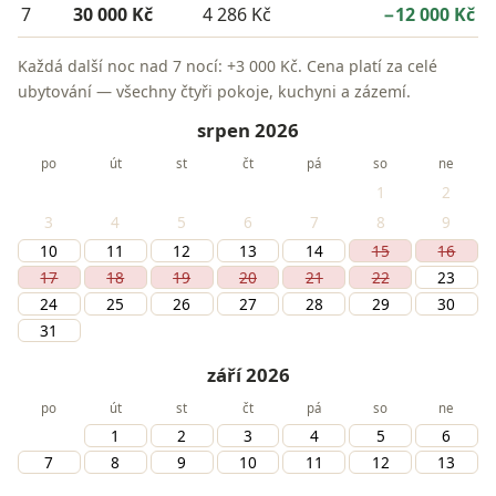
7
30 000 Kč
4 286 Kč
−12 000 Kč
Každá další noc nad 7 nocí: +3 000 Kč. Cena platí za celé
ubytování — všechny čtyři pokoje, kuchyni a zázemí.
srpen 2026
po
út
st
čt
pá
so
ne
1
2
3
4
5
6
7
8
9
10
11
12
13
14
15
16
17
18
19
20
21
22
23
24
25
26
27
28
29
30
31
září 2026
po
út
st
čt
pá
so
ne
1
2
3
4
5
6
7
8
9
10
11
12
13