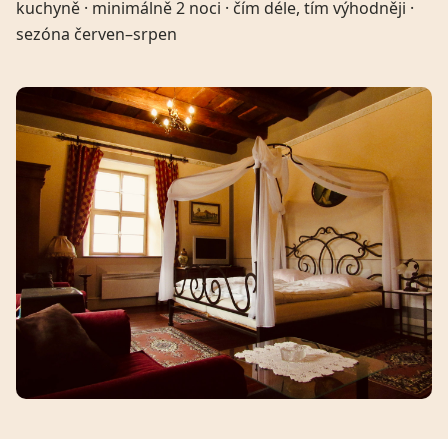
kuchyně · minimálně 2 noci · čím déle, tím výhodněji ·
sezóna červen–srpen