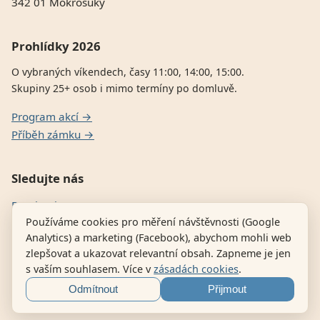
342 01 Mokrosuky
Prohlídky 2026
O vybraných víkendech, časy 11:00, 14:00, 15:00.
Skupiny 25+ osob i mimo termíny po domluvě.
Program akcí →
Příběh zámku →
Sledujte nás
Facebook
Používáme cookies pro měření návštěvnosti (Google
E-shop dílny — historické zbraně
Analytics) a marketing (Facebook), abychom mohli web
zlepšovat a ukazovat relevantní obsah. Zapneme je jen
s vaším souhlasem. Více v
zásadách cookies
.
© 2026 Zámek Mokrosuky · Provozovatel Adam Jelínek, IČ:
Odmítnout
Přijmout
14287765 ·
Zásady cookies
·
Nastavení cookies