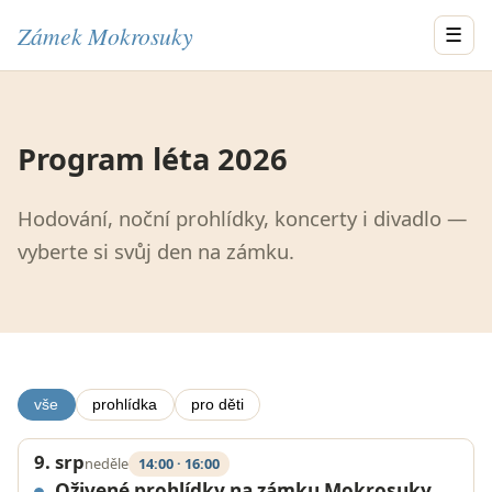
Zámek Mokrosuky
☰
Program léta 2026
Hodování, noční prohlídky, koncerty i divadlo —
vyberte si svůj den na zámku.
vše
prohlídka
pro děti
9. srp
neděle
14:00 · 16:00
Oživené prohlídky na zámku Mokrosuky