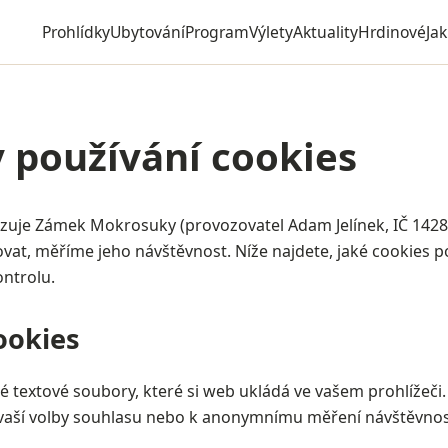
Prohlídky
Ubytování
Program
Výlety
Aktuality
Hrdinové
Ja
 používání cookies
zuje Zámek Mokrosuky (provozovatel Adam Jelínek, IČ 142
vat, měříme jeho návštěvnost. Níže najdete, jaké cookies p
ntrolu.
ookies
é textové soubory, které si web ukládá ve vašem prohlížeči.
vaší volby souhlasu nebo k anonymnímu měření návštěvnos