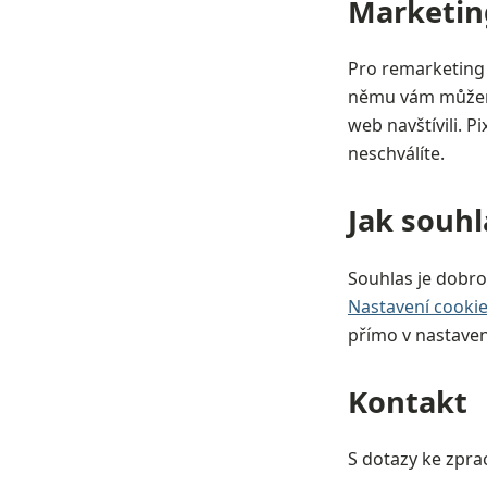
Marketin
Pro remarketin
němu vám můžeme
web navštívili. P
neschválíte.
Jak souh
Souhlas je dobro
Nastavení cooki
přímo v nastaven
Kontakt
S dotazy ke zpra