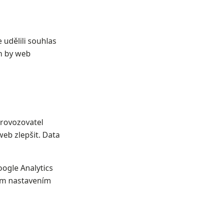
udělili souhlas
ch by web
rovozovatel
web zlepšit. Data
oogle Analytics
ím nastavením