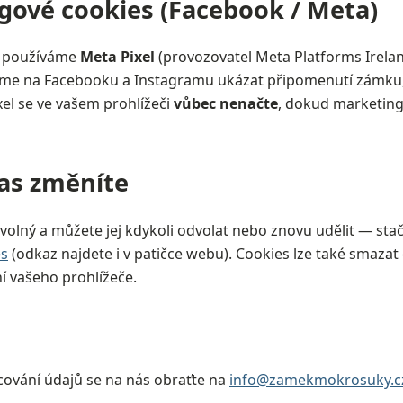
gové cookies (Facebook / Meta)
g používáme
Meta Pixel
(provozovatel Meta Platforms Irelan
 na Facebooku a Instagramu ukázat připomenutí zámku, 
ixel se ve vašem prohlížeči
vůbec nenačte
, dokud marketin
las změníte
volný a můžete jej kdykoli odvolat nebo znovu udělit — stač
es
(odkaz najdete i v patičce webu). Cookies lze také smazat 
í vašeho prohlížeče.
cování údajů se na nás obraťte na
info@zamekmokrosuky.c