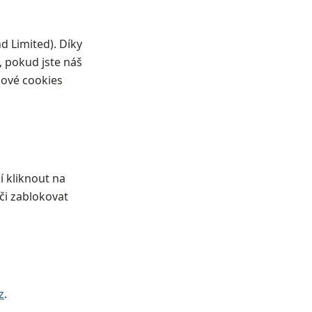
d Limited). Díky
pokud jste náš
gové cookies
í kliknout na
či zablokovat
z
.