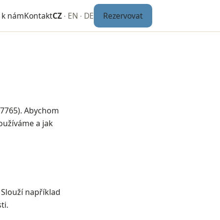
CZ
EN
DE
Rezervovat
k k nám
Kontakt
·
·
87765). Abychom
oužíváme a jak
 Slouží například
ti.