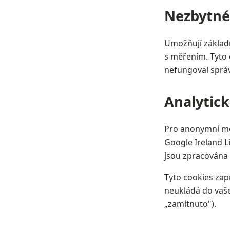
Nezbytné
Umožňují základn
s měřením. Tyto 
nefungoval správ
Analytick
Pro anonymní mě
Google Ireland Li
jsou zpracována 
Tyto cookies z
neukládá do vaš
„zamítnuto").