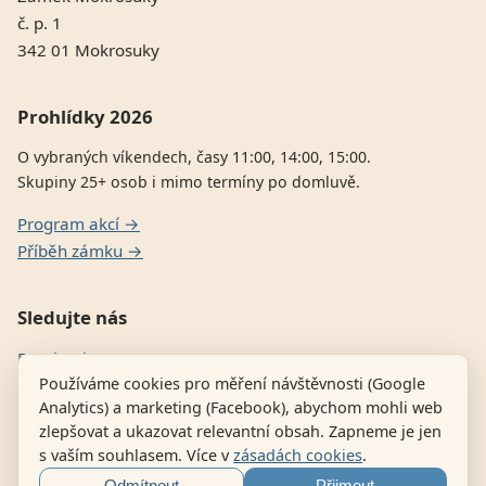
č. p. 1
342 01 Mokrosuky
Prohlídky 2026
O vybraných víkendech, časy 11:00, 14:00, 15:00.
Skupiny 25+ osob i mimo termíny po domluvě.
Program akcí →
Příběh zámku →
Sledujte nás
Facebook
Používáme cookies pro měření návštěvnosti (Google
E-shop dílny — historické zbraně
Analytics) a marketing (Facebook), abychom mohli web
zlepšovat a ukazovat relevantní obsah. Zapneme je jen
s vaším souhlasem. Více v
zásadách cookies
.
© 2026 Zámek Mokrosuky · Provozovatel Adam Jelínek, IČ: