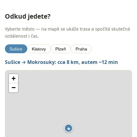
Odkud jedete?
Vyberte město — na mapě se ukáže trasa a spočítá skutečná
vzdálenost i čas.
Sušice
Klatovy
Plzeň
Praha
Sušice → Mokrosuky: cca 8 km, autem ~12 min
+
−
★