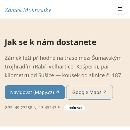
Zámek Mokrosuky
☰
Jak se k nám dostanete
Zámek leží příhodně na trase mezi Šumavským
trojhradím (Rabí, Velhartice, Kašperk), pár
kilometrů od Sušice — kousek od silnice č. 187.
Navigovat (Mapy.cz) ↗
Google Maps ↗
GPS:
49.27538 N, 13.45547 E
kopírovat