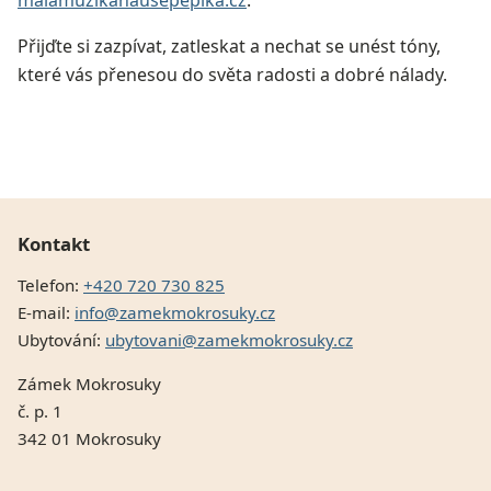
malamuzikanausepepika.cz
.
Přijďte si zazpívat, zatleskat a nechat se unést tóny,
které vás přenesou do světa radosti a dobré nálady.
Kontakt
Telefon:
+420 720 730 825
E-mail:
info@zamekmokrosuky.cz
Ubytování:
ubytovani@zamekmokrosuky.cz
Zámek Mokrosuky
č. p. 1
342 01 Mokrosuky