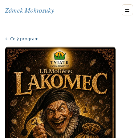
Zámek Mokrosuky
☰
← Celý program